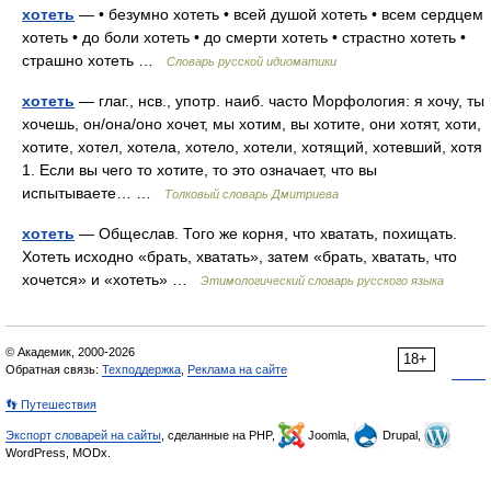
хотеть
— • безумно хотеть • всей душой хотеть • всем сердцем
хотеть • до боли хотеть • до смерти хотеть • страстно хотеть •
страшно хотеть …
Словарь русской идиоматики
хотеть
— глаг., нсв., употр. наиб. часто Морфология: я хочу, ты
хочешь, он/она/оно хочет, мы хотим, вы хотите, они хотят, хоти,
хотите, хотел, хотела, хотело, хотели, хотящий, хотевший, хотя
1. Если вы чего то хотите, то это означает, что вы
испытываете… …
Толковый словарь Дмитриева
хотеть
— Общеслав. Того же корня, что хватать, похищать.
Хотеть исходно «брать, хватать», затем «брать, хватать, что
хочется» и «хотеть» …
Этимологический словарь русского языка
© Академик, 2000-2026
18+
Обратная связь:
Техподдержка
,
Реклама на сайте
👣 Путешествия
Экспорт словарей на сайты
, сделанные на PHP,
Joomla,
Drupal,
WordPress, MODx.