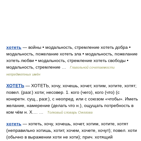
хотеть
— войны • модальность, стремление хотеть добра •
модальность, пожелание хотеть зла • модальность, пожелание
хотеть любви • модальность, стремление хотеть свободы •
модальность, стремление …
Глагольной сочетаемости
непредметных имён
ХОТЕТЬ
— ХОТЕТЬ, хочу, хочешь, хочет, хотим, хотите, хотят;
повел. (разг.) хоти; несовер. 1. кого (чего), кого (что) (с
конкретн. сущ., разг.), с неопред. или с союзом «чтобы». Иметь
желание, намерение (делать что н.), ощущать потребность в
ком чём н. Х.… …
Толковый словарь Ожегова
хотеть
— хотеть, хочу, хочешь, хочет, хотим, хотите, хотят
(неправильно хотишь, хотит, хочем, хочете, хочут); повел. хоти
(обычно в выражении хоти не хоти); прич. хотящий