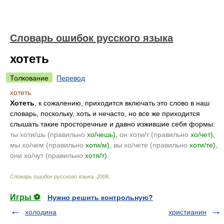
Словарь ошибок русского языка
хотеть
Толкование
Перевод
хотеть
Хотеть
, к сожалению, приходится включать это слово в наш
словарь, поскольку, хоть и нечасто, но все же приходится
слышать такие просторечные и давно изжившие себя формы:
ты хот
и/
шь
(правильно
х
о/
чешь
),
он хот
и/
т
(правильно
х
о/
чет
),
мы х
о/
чем
(правильно
хот
и/
м
),
вы х
о/
чете
(правильно
хот
и/
те
),
они х
о/
чут
(правильно
хот
я/
т
).
Словарь ошибок русского языка
.
2006
.
Игры ⚽
Нужно решить контрольную?
холодина
христианин